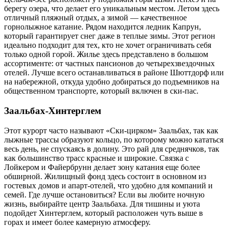
берегу озера, что делает его уникальным местом. Летом здесь
отличный пляжный отдых, а зимой — качественное
горнолыжное катание. Рядом находится ледник Капрун,
который гарантирует снег даже в теплые зимы. Этот регион
идеально подходит для тех, кто не хочет ограничивать себя
только одной горой. Жилье здесь представлено в большом
ассортименте: от частных пансионов до четырехзвездочных
отелей. Лучше всего останавливаться в районе Шюттдорф или
на набережной, откуда удобно добираться до подъемников на
общественном транспорте, который включен в ски-пас.
Заальбах-Хинтерглем
Этот курорт часто называют «Ски-цирком» Заальбах, так как
лыжные трассы образуют кольцо, по которому можно кататься
весь день, не спускаясь в долину. Это рай для среднячков, так
как большинство трасс красные и широкие. Связка с
Лойкером и Файербрунн делает зону катания еще более
обширной. Жилищный фонд здесь состоит в основном из
гостевых домов и апарт-отелей, что удобно для компаний и
семей. Где лучше остановиться? Если вы любите ночную
жизнь, выбирайте центр Заальбаха. Для тишины и уюта
подойдет Хинтерглем, который расположен чуть выше в
горах и имеет более камерную атмосферу.