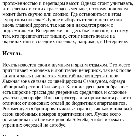
протяженностью и перепадом высот. Однако стоит учитывать,
что зеленых и синих трасс здесь меньше, поэтому новичкам
может быть скучно или сложно. Где остановиться в этом
курортном поселке? Лучше выбирать отели в центре или
вдоль главной дороги, так как они находятся рядом с
подъемниками. Вечерняя жизнь здесь бьет ключом, поэтому
тем, кто предпочитает тишину, стоит искать жилье на
окраинах или в соседних поселках, например, в Петершубе.
Исчгль
Исчгль известен своим шумным и ярким отдыхом. Это место
притягивает молодежь и любителей вечеринок, так как после
катания здесь начинаются масштабные концерты и шоу.
Лыжная зона связана со швейцарским Самнауном, образуя
обширный регион Сильветра. Катание здесь разнообразное:
есть широкие трассы для уверенных среднячков и сложные
участки для профи. Инфраструктура для проживания развита
отлично: от люксовых отелей до бюджетных апартаментов.
Рекомендуется бронировать жилье заранее, так как в пиковый
сезон свободных номеров практически нет. Лучше всего
останавливаться ближе к gondola Silvretta, чтобы избежать
утренних очередей на автобус.