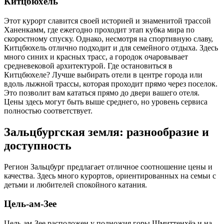
Китцбюхель
Этот курорт славится своей историей и знаменитой трассой
Ханенкамм, где ежегодно проходит этап кубка мира по
скоростному спуску. Однако, несмотря на спортивную славу,
Китцбюхель отлично подходит и для семейного отдыха. Здесь
много синих и красных трасс, а городок очаровывает
средневековой архитектурой. Где остановиться в
Китцбюхеле? Лучше выбирать отели в центре города или
вдоль лыжной трассы, которая проходит прямо через поселок.
Это позволит вам кататься прямо до двери вашего отеля.
Цены здесь могут быть выше среднего, но уровень сервиса
полностью соответствует.
Зальцбургская земля: разнообразие и
доступность
Регион Зальцбург предлагает отличное соотношение цены и
качества. Здесь много курортов, ориентированных на семьи с
детьми и любителей спокойного катания.
Цель-ам-Зее
Цель-ам-Зее расположен у подножия горы Шмиттенхёэ и на