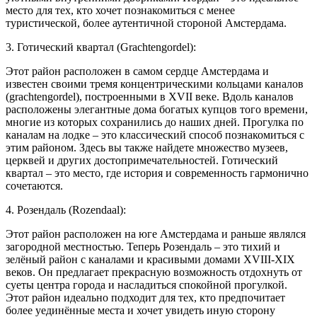
место для тех, кто хочет познакомиться с менее
туристической, более аутентичной стороной Амстердама.
3. Готический квартал (Grachtengordel):
Этот район расположен в самом сердце Амстердама и
известен своими тремя концентрическими кольцами каналов
(grachtengordel), построенными в XVII веке. Вдоль каналов
расположены элегантные дома богатых купцов того времени,
многие из которых сохранились до наших дней. Прогулка по
каналам на лодке – это классический способ познакомиться с
этим районом. Здесь вы также найдете множество музеев,
церквей и других достопримечательностей. Готический
квартал – это место, где история и современность гармонично
сочетаются.
4. Розендаль (Rozendaal):
Этот район расположен на юге Амстердама и раньше являлся
загородной местностью. Теперь Розендаль – это тихий и
зелёный район с каналами и красивыми домами XVIII-XIX
веков. Он предлагает прекрасную возможность отдохнуть от
суеты центра города и насладиться спокойной прогулкой.
Этот район идеально подходит для тех, кто предпочитает
более уединённые места и хочет увидеть иную сторону