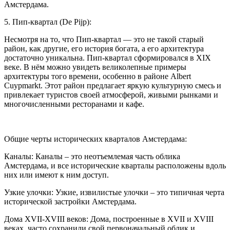
Амстердама.
5. Пип-квартал (De Pijp):
Несмотря на то, что Пип-квартал — это не такой старый
район, как другие, его история богата, а его архитектура
достаточно уникальна. Пип-квартал сформировался в XIX
веке. В нём можно увидеть великолепные примеры
архитектуры того времени, особенно в районе Albert
Cuypmarkt. Этот район предлагает яркую культурную смесь и
привлекает туристов своей атмосферой, живыми рынками и
многочисленными ресторанами и кафе.
Общие черты исторических кварталов Амстердама:
Каналы: Каналы – это неотъемлемая часть облика
Амстердама, и все исторические кварталы расположены вдоль
них или имеют к ним доступ.
Узкие улочки: Узкие, извилистые улочки – это типичная черта
исторической застройки Амстердама.
Дома XVII-XVIII веков: Дома, построенные в XVII и XVIII
веках, часто сохранили свой первоначальный облик и