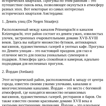
исторических кварталах. Прогулка по этим районам – это
путешествие сквозь века, позволяющее окунуться в атмосферу
разных эпох. Вот некоторые из самых интересных
исторических кварталов Амстердама:
1. Девять улиц (De Negen Straatjes):
Расположенный между каналом Prinsengracht и каналом
Keizersgracht, этот район состоит из девяти узких, извилистых
улочек, застроенных очаровательными домами XVII-XVIII
веков. Здесь вы найдете множество бутиков, антикварных
магазинов, художественных галерей и уютных кафе. Прогулка
по Девяти улицам – это настоящий праздник для глаз и
отличное место для поиска уникальных сувениров и
подарков. Атмосфера здесь спокойная и камерная, идеально
подходящая для неспешных прогулок.
2. Йордан (Jordaan):
Этот исторический район, расположенный к западу от центра
города, известен своими узкими улочками, каналами и
многочисленными каналами. Йордан – это место с богемной
атмосферой, где находятся множество независимых
магазинов, художественных галерей, ресторанов и баров. Он
также известен своими красивыми домами XVII века и
уютными внутренними двориками. Йордан – это идеальное