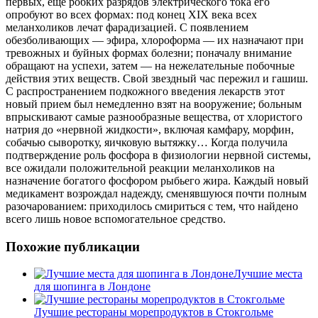
первых, еще робких разрядов электрического тока его
опробуют во всех формах: под конец XIX века всех
меланхоликов лечат фарадизацией. С появлением
обезболивающих — эфира, хлороформа — их назначают при
тревожных и буйных формах болезни; поначалу внимание
обращают на успехи, затем — на нежелательные побочные
действия этих веществ. Свой звездный час пережил и гашиш.
С распространением подкожного введения лекарств этот
новый прием был немедленно взят на вооружение; больным
впрыскивают самые разнообразные вещества, от хлористого
натрия до «нервной жидкости», включая камфару, морфин,
собачью сыворотку, яичковую вытяжку… Когда получила
подтверждение роль фосфора в физиологии нервной системы,
все ожидали положительной реакции меланхоликов на
назначение богатого фосфором рыбьего жира. Каждый новый
медикамент возрождал надежду, сменявшуюся почти полным
разочарованием: приходилось смириться с тем, что найдено
всего лишь новое вспомогательное средство.
Похожие публикации
Лучшие места
для шопинга в Лондоне
Лучшие рестораны морепродуктов в Стокгольме