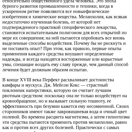
относительно общественного удела человека. Это эпоха
бурного развития промышленности и техники, когда в
ускоренном ритме появляются все новыефизические
изобретения и химические вещества. Меланхолия, как всякая
недостаточно изученная болезнь, от которой нет
подтвержденного практикой специфического лекарства,
становится испытательным полигоном для всех открытий по
мере их совершения; на ней пытаются опробовать все вновь
выделенные способы воздействия. Почему бы не рискнуть и
не поставить опыт? При этом, как правило, первые опыты
применения каждого средства внушают определенные
надежды, и всегда находятся восторженные или корыстные
умы, спешащие воздать ему славу прежде, чем данный способ
лечения будет должным образом испытан.
В конце XVIII века Перфект расхваливает достоинства
камфары и мускуса. Дж. Мейсон Кокс — страстный
поклонник наперстянки, которую он считает лучшим
рвотным средством: поскольку она не только воздействует на
кровообращение, но и вызывает сильную тошноту, ее
эффективность при безумии кажется ему несомненной. Своих
сторонников имеют также лавровишневая вода и очный цвет
полевой. Во времена расцвета магнетизма, а затем гипнотизма
эти средства пытаются применить против меланхолии, равно
как и против всех других болезней. Практически с самых