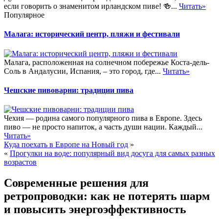
если говорить о знаменитом ирландском пиве! 🍻...
Читать»
Популярное
Малага: исторический центр, пляжи и фестивали
Малага, расположенная на солнечном побережье Коста-дель-
Соль в Андалусии, Испания, – это город, где...
Читать»
Чешские пивоварни: традиции пива
Чехия — родина самого популярного пива в Европе. Здесь
пиво — не просто напиток, а часть души нации. Каждый...
Читать»
Куда поехать в Европе на Новый год
»
«
Прогулки на воде: популярный вид досуга для самых разных
возрастов
Современные решения для
ретропроводки: как не потерять шарм
и повысить энергоэффективность