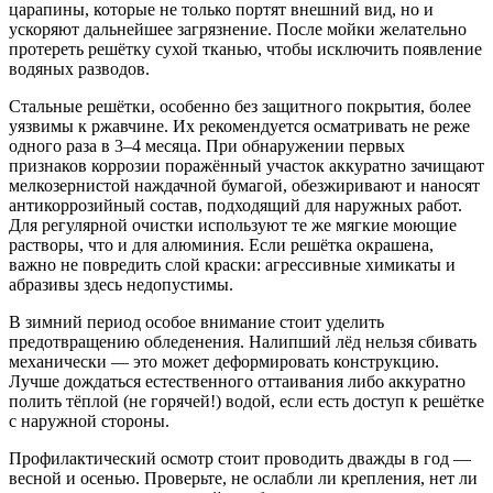
царапины, которые не только портят внешний вид, но и
ускоряют дальнейшее загрязнение. После мойки желательно
протереть решётку сухой тканью, чтобы исключить появление
водяных разводов.
Стальные решётки, особенно без защитного покрытия, более
уязвимы к ржавчине. Их рекомендуется осматривать не реже
одного раза в 3–4 месяца. При обнаружении первых
признаков коррозии поражённый участок аккуратно зачищают
мелкозернистой наждачной бумагой, обезжиривают и наносят
антикоррозийный состав, подходящий для наружных работ.
Для регулярной очистки используют те же мягкие моющие
растворы, что и для алюминия. Если решётка окрашена,
важно не повредить слой краски: агрессивные химикаты и
абразивы здесь недопустимы.
В зимний период особое внимание стоит уделить
предотвращению обледенения. Налипший лёд нельзя сбивать
механически — это может деформировать конструкцию.
Лучше дождаться естественного оттаивания либо аккуратно
полить тёплой (не горячей!) водой, если есть доступ к решётке
с наружной стороны.
Профилактический осмотр стоит проводить дважды в год —
весной и осенью. Проверьте, не ослабли ли крепления, нет ли