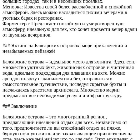
больших городах, так и в небольших поселках.
Менорка: Известна своей более расслабленной и спокойной
атмосферой. Здесь можно насладиться тихими вечерами в
уютных барах и ресторанах.
Форментера: Предлагает спокойную и умиротворенную
атмосферу, идеальную для тех, кто хочет провести вечер вдали
от шумных вечеринок.
### Яхтинг на Балеарских островах: море приключений и
незабываемых пейзажей
Балеарские острова – идеальное место для яхтинга. Здесь есть
множество уютных бухт, живописных островов и чистейшая
вода, идеально подходящая для плавания на яхте. Можно
арендовать яхту с экипажем или без, отправиться в
самостоятельное путешествие, исследуя скрытые бухты и
наслаждаясь красотами архипелага. Множество марин
предлагают все необходимые услуги и инфраструктуру.
### Заключение
Балеарские острова – это многогранный регион,
предлагающий идеальный отдых для всех. Независимо от
того, предпочитаете ли вы спокойный отдых на пляже,
бурную ночную жизнь или захватывающие приключения на
яхте, здесь каждый найдет что-то для себя. Этот архипелаг, с