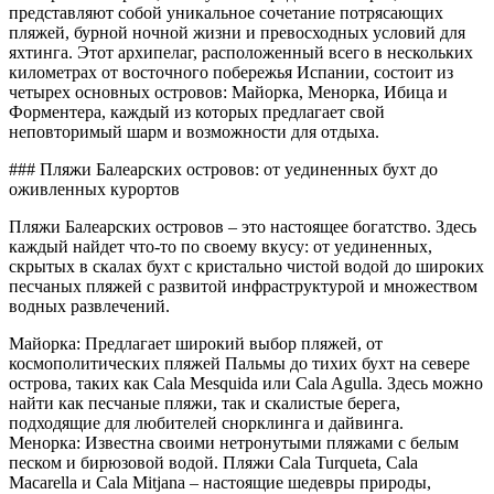
представляют собой уникальное сочетание потрясающих
пляжей, бурной ночной жизни и превосходных условий для
яхтинга. Этот архипелаг, расположенный всего в нескольких
километрах от восточного побережья Испании, состоит из
четырех основных островов: Майорка, Менорка, Ибица и
Форментера, каждый из которых предлагает свой
неповторимый шарм и возможности для отдыха.
### Пляжи Балеарских островов: от уединенных бухт до
оживленных курортов
Пляжи Балеарских островов – это настоящее богатство. Здесь
каждый найдет что-то по своему вкусу: от уединенных,
скрытых в скалах бухт с кристально чистой водой до широких
песчаных пляжей с развитой инфраструктурой и множеством
водных развлечений.
Майорка: Предлагает широкий выбор пляжей, от
космополитических пляжей Пальмы до тихих бухт на севере
острова, таких как Cala Mesquida или Cala Agulla. Здесь можно
найти как песчаные пляжи, так и скалистые берега,
подходящие для любителей снорклинга и дайвинга.
Менорка: Известна своими нетронутыми пляжами с белым
песком и бирюзовой водой. Пляжи Cala Turqueta, Cala
Macarella и Cala Mitjana – настоящие шедевры природы,