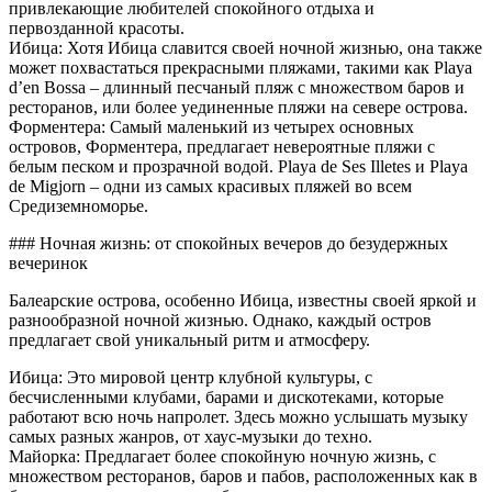
привлекающие любителей спокойного отдыха и
первозданной красоты.
Ибица: Хотя Ибица славится своей ночной жизнью, она также
может похвастаться прекрасными пляжами, такими как Playa
d’en Bossa – длинный песчаный пляж с множеством баров и
ресторанов, или более уединенные пляжи на севере острова.
Форментера: Самый маленький из четырех основных
островов, Форментера, предлагает невероятные пляжи с
белым песком и прозрачной водой. Playa de Ses Illetes и Playa
de Migjorn – одни из самых красивых пляжей во всем
Средиземноморье.
### Ночная жизнь: от спокойных вечеров до безудержных
вечеринок
Балеарские острова, особенно Ибица, известны своей яркой и
разнообразной ночной жизнью. Однако, каждый остров
предлагает свой уникальный ритм и атмосферу.
Ибица: Это мировой центр клубной культуры, с
бесчисленными клубами, барами и дискотеками, которые
работают всю ночь напролет. Здесь можно услышать музыку
самых разных жанров, от хаус-музыки до техно.
Майорка: Предлагает более спокойную ночную жизнь, с
множеством ресторанов, баров и пабов, расположенных как в