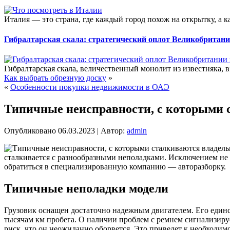
Италия — это страна, где каждый город похож на открытку, а к
Гибралтарская скала: стратегический оплот Великобритан
Гибралтарская скала, величественный монолит из известняка, 
Как выбрать обрезную доску
»
«
Особенности покупки недвижимости в ОАЭ
Типичные неисправности, с которыми 
Опубликовано
06.03.2023
|
Автор:
admin
сталкивается с разнообразными неполадками. Исключением не яв
обратиться в специализированную компанию — авторазборку.
Типичные неполадки модели
Грузовик оснащен достаточно надежным двигателем. Его единс
тысячам км пробега. О наличии проблем с ремнем сигнализируе
риск, что он неожиданно оборвется. Это приведет к необходим