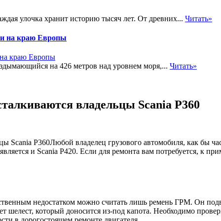
аждая улочка хранит историю тысяч лет. От древних...
Читать»
ии на краю Европы
вздымающийся на 426 метров над уровнем моря,...
Читать»
сталкиваются владельцы Scania P360
Любой владелец грузового автомобиля, как бы ча
ляется и Scania P420. Если для ремонта вам потребуется, к при
твенным недостатком можно считать лишь ремень ГРМ. Он подве
т шелест, который доносится из-под капота. Необходимо провери
ости в дорогостоящем ремонте двигателя.