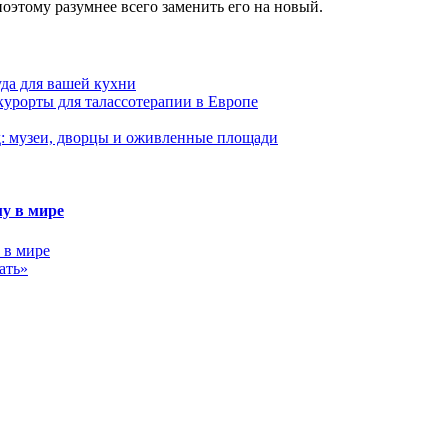
поэтому разумнее всего заменить его на новый.
да для вашей кухни
урорты для талассотерапии в Европе
: музеи, дворцы и оживленные площади
у в мире
ать»