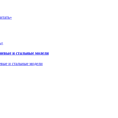
итать»
ь»
евые и стальные модели