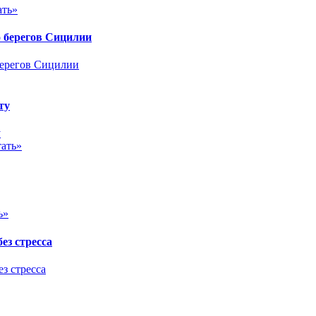
ать»
 берегов Сицилии
ту
ать»
ь»
ез стресса