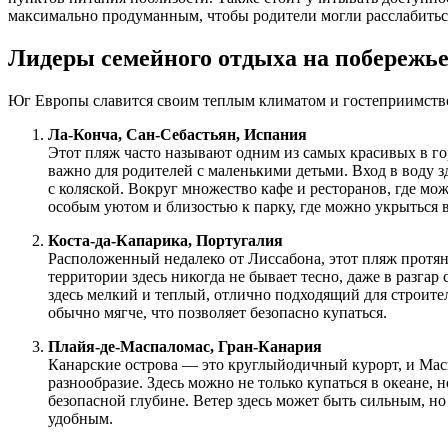
максимально продуманным, чтобы родители могли расслабиться
Лидеры семейного отдыха на побережь
Юг Европы славится своим теплым климатом и гостеприимство
Ла-Конча, Сан-Себастьян, Испания
Этот пляж часто называют одним из самых красивых в го
важно для родителей с маленькими детьми. Вход в воду з
с коляской. Вокруг множество кафе и ресторанов, где мо
особым уютом и близостью к парку, где можно укрыться в
Коста-да-Капарика, Португалия
Расположенный недалеко от Лиссабона, этот пляж протяну
территории здесь никогда не бывает тесно, даже в разгар
здесь мелкий и теплый, отлично подходящий для строите
обычно мягче, что позволяет безопасно купаться.
Плайя-де-Маспаломас, Гран-Канария
Канарские острова — это круглыйодичный курорт, и Мас
разнообразие. Здесь можно не только купаться в океане, 
безопасной глубине. Ветер здесь может быть сильным, но
удобным.