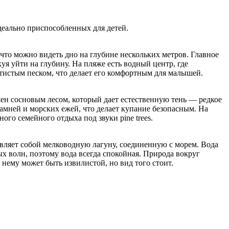
деально приспособленных для детей.
 что можно видеть дно на глубине нескольких метров. Главное
куя уйти на глубину. На пляже есть водный центр, где
отистым песком, что делает его комфортным для малышей.
ен сосновым лесом, который дает естественную тень — редкое
 камней и морских ежей, что делает купание безопасным. На
ого семейного отдыха под звуки pine trees.
вляет собой мелководную лагуну, соединенную с морем. Вода
ых волн, поэтому вода всегда спокойная. Природа вокруг
 нему может быть извилистой, но вид того стоит.