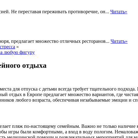
ией. Не переставая переживать противоречие, он...
Читать»
оря, предлагает множество отличных ресторанов...
Читать»
стресса
»
на любую фигуру
ейного отдыха
еста для отпуска с детьми всегда требует тщательного подхода.
ый отдых в Европе предлагает множество вариантов, где чистая 
ников любого возраста, обеспечивая незабываемые эмоции и спо
делает пляж по-настоящему семейным. Важно не только наличие к
тобы игры были комфортными, а вход в воду пологим. Немаловаж
ость медицинской помощи и развлекательных мероприятий для м