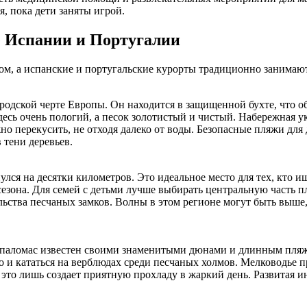
, пока дети заняты игрой.
е Испании и Португалии
м, а испанские и португальские курорты традиционно занимают
родской черте Европы. Он находится в защищенной бухте, что о
десь очень пологий, а песок золотистый и чистый. Набережная у
жно перекусить, не отходя далеко от воды. Безопасные пляжи дл
 тени деревьев.
лся на десятки километров. Это идеальное место для тех, кто и
 сезона. Для семей с детьми лучше выбирать центральную часть п
льства песчаных замков. Волны в этом регионе могут быть выше,
паломас известен своими знаменитыми дюнами и длинным пляже
но и кататься на верблюдах среди песчаных холмов. Мелководье пр
 это лишь создает приятную прохладу в жаркий день. Развитая 