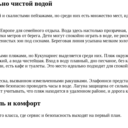
но чистой водой
 и скалистыми пейзажами, но среди них есть множество мест, и
вропе для семейного отдыха. Вода здесь настолько прозрачная,
ки метров от берега. Дети могут спокойно играть в воде, не рис
тенистых зон под соснами. Береговая линия усыпана мелким зол
ыми пляжами, но Кукунариес выделяется среди них. Пляж окруж
кий, а вода чистейшая. Вход в воду плавный, дно песчаное, без
, есть кафе и туалеты. Это место идеально подходит для спокойн
песка, вызванном измельченными ракушками. Элафониси предста
етям безопасно проводить часы в воде. Лагуна защищена от сильн
т учитывать, что пляж находится в удаленном районе, и дорога к
ль и комфорт
 класса, где сервис и безопасность выходят на первый план.