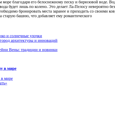
 море благодаря его белоснежному песку и бирюзовой воде. Вода
 вода будет лишь по колено. Это делает Ла-Пелосу невероятно бе
еобходимо бронировать места заранее и приходить со своими ко
на старую башню, что добавляет ему романтического
нко и солнечные улочки
 город архитектуры и инноваций
ейни Вены: традиции и новинки
у в мире
ать»