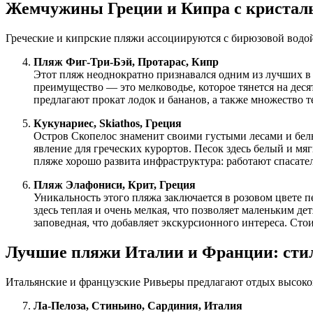
Жемчужины Греции и Кипра с кристаль
Греческие и кипрские пляжи ассоциируются с бирюзовой водой
Пляж Фиг-Три-Бэй, Протарас, Кипр
Этот пляж неоднократно признавался одним из лучших в Е
преимущество — это мелководье, которое тянется на десят
предлагают прокат лодок и бананов, а также множество 
Кукунариес, Skiathos, Греция
Остров Скопелос знаменит своими густыми лесами и бел
явление для греческих курортов. Песок здесь белый и мяг
пляже хорошо развита инфраструктура: работают спасатели
Пляж Элафониси, Крит, Греция
Уникальность этого пляжа заключается в розовом цвете 
здесь теплая и очень мелкая, что позволяет маленьким д
заповедная, что добавляет экскурсионного интереса. Стои
Лучшие пляжи Италии и Франции: сти
Итальянские и французские Ривьеры предлагают отдых высокого
Ла-Пелоза, Стиньино, Сардиния, Италия