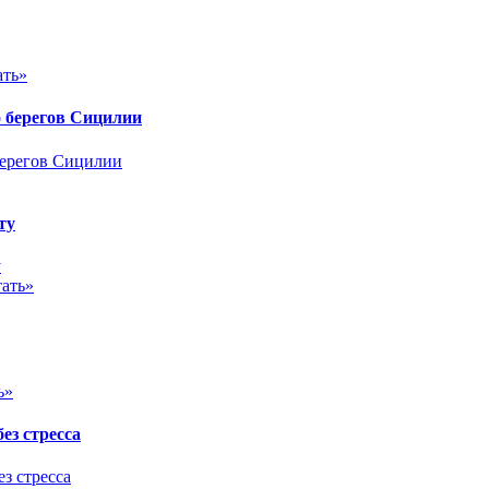
ать»
 берегов Сицилии
ту
ать»
ь»
ез стресса