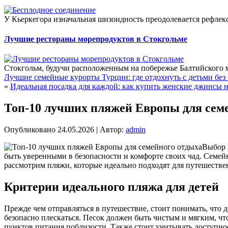
У Кьеркегора изначальная шизоидность преодолевается рефлекс
Лучшие рестораны морепродуктов в Стокгольме
Стокгольм, будучи расположенным на побережье Балтийского м
Лучшие семейные курорты Турции: где отдохнуть с детьми без 
«
Идеальная посадка для каждой: как купить женские джинсы 
Топ-10 лучших пляжей Европы для сем
Опубликовано
24.05.2026
|
Автор:
admin
Выбор м
быть уверенными в безопасности и комфорте своих чад. Семейн
рассмотрим пляжи, которые идеально подходят для путешествен
Критерии идеального пляжа для детей
Прежде чем отправляться в путешествие, стоит понимать, что 
безопасно плескаться. Песок должен быть чистым и мягким, ч
пунктов питания поблизости. Также стоит учитывать доступн