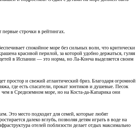
 первые строчки в рейтингах.
беспечивает спокойное море без сильных волн, что критически
крашена красивой перилой, за которой удобно держаться, гуляя
я детей в Испании — это норма, но Ла-Конча выделяется своим
щет простор и свежий атлантический бриз. Благодаря огромной
ляжа, где есть спасатели, прокат зонтиков и душевые. Песок
 чем в Средиземном море, но на Коста-да-Капарика они
м. Это место подходит для семей, которые любят
остирается далеко вглубь, позволяя детям играть в воде на
инфраструктура отелей поблизости делает отдых максимально