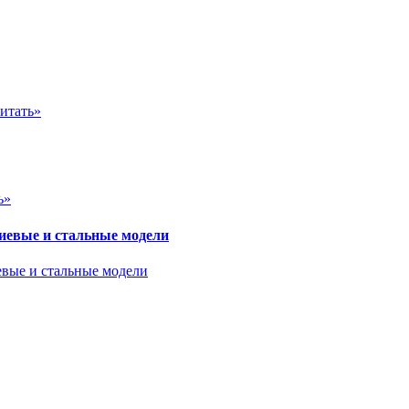
итать»
ь»
евые и стальные модели