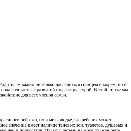
 Родителям важно не только насладиться солнцем и морем, но и
вода сочетается с развитой инфраструктурой. В этой статье мы
койствие для всех членов семьи.
расивого пейзажа, но и мелководье, где ребенок может
ное значение имеет наличие теневых зон, туалетов, душевых и
алышей и подростков. Отдых с детьми на море должен быть