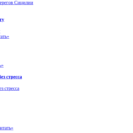
ту
ать»
ь»
ез стресса
итать»