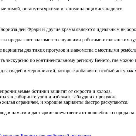
ные зимой, останутся яркими и запоминающимися надолго.
Глориоза-деи-Фрари и другие храмы являются идеальным выборо
тти предлагают знакомство с лучшими работами итальянских ху
 варианты для тихих прогулок и знакомства с местными ремёсл
ть экскурсию по континентальному региону Венето, где можно 
 для свадеб и мероприятий, которые добавляют особый антураж 
непроницаемые ботинки защитят от сырости и холода.
ься в лабиринте улиц и избежать заблудших прогулок.
р жилья ограничен, и хорошие варианты быстро раскупаются.
ед в памяти и даст яркие впечатления от волшебного города на 
0 городов Европы для любителей искусства