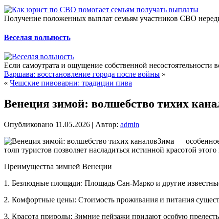
Получение положенных выплат семьям участников СВО нередко
Веселая вольность
Если самоутрата и ощущение собственной несостоятельности во
Варшава: восстановление города после войны
»
«
Чешские пивоварни: традиции пива
Венеция зимой: волшебство тихих кана
Опубликовано
11.05.2026
|
Автор:
admin
Зима — особенное
толп туристов позволяет насладиться истинной красотой этого 
Преимущества зимней Венеции
1. Безлюдные площади: Площадь Сан-Марко и другие известные
2. Комфортные цены: Стоимость проживания и питания существ
3. Красота природы: Зимние пейзажи придают особую прелесть