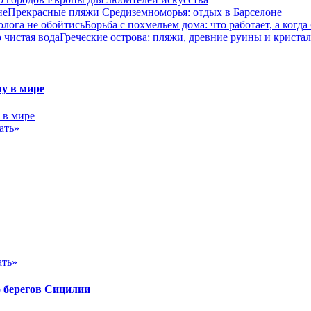
Прекрасные пляжи Средиземноморья: отдых в Барселоне
Борьба с похмельем дома: что работает, а когда
Греческие острова: пляжи, древние руины и кристал
у в мире
ать»
ать»
 берегов Сицилии