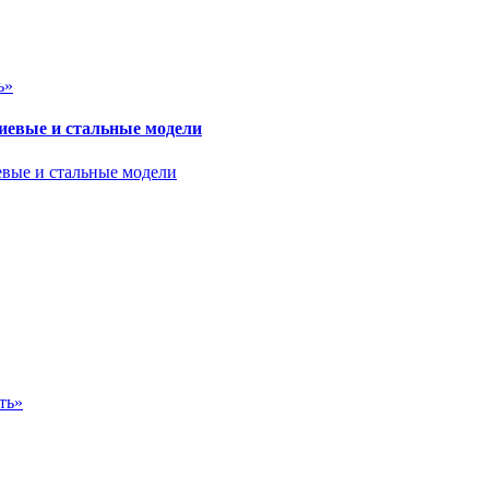
ь»
евые и стальные модели
ть»