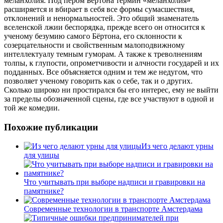
меланхолия. Под пером Бёртона термин «меланхолия»
расширяется и вбирает в себя все формы сумасшествия,
отклонений и ненормальностей. Это общий знаменатель
вселенской лжии беспорядка, прежде всего он относится к
ученому безумию самого Бёртона, его склонности к
созерцательности и свойственным малоподвижному
интеллектуалу темным гуморам. А также к треволнениям
толпы, к глупости, опрометчивости и алчности государей и их
подданных. Все объясняется одним и тем же недугом, что
позволяет ученому говорить как о себе, так и о других.
Сколько широко ни простирался бы его интерес, ему не выйти
за пределы обозначенной сцены, где все участвуют в одной и
той же комедии.
Похожие публикации
Из чего делают урны
для улицы
Что учитывать при выборе надписи и гравировки на
памятнике?
Современные технологии в транспорте Амстердама