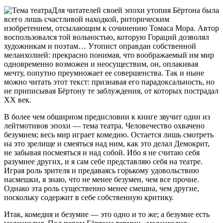
Для читателей своей эпохи утопия Бёртона была
всего лишь счастливой находкой, риторическим
изобретением, отсылающим к сочинению Томаса Мора. Автор
воспользовался той вольностью, которую Гораций дозволял
художникам и поэтам… Утопист оправдан собственной
меланхолией: прекрасно понимая, что воображаемый им мир
одновременно возможен и неосуществим, он, оплакивая
мечту, попутно преумножает ее совершенства. Так и ныне
можно
читать этот текст: признавая его парадоксальность, но
не приписывая Бёртону те заблуждения, от которых пострадал
XX век.
В более чем обширном предисловии к книге звучит один из
лейтмотивов эпохи — тема театра. Человечество охвачено
безумием; весь мир играет комедию. Остается лишь смотреть
на это зрелище и смеяться над ним, как это делал Демокрит,
не забывая посмеяться и над собой. Ибо я не считаю себя
разумнее других, и я сам себе представляю себя на театре.
Играя роль зрителя и предаваясь горькому удовольствию
насмешки, я знаю, что не менее безумен, чем все прочие.
Однако эта роль существенно менее смешна, чем другие,
поскольку содержит в себе собственную критику.
Итак, комедия и безумие — это одно и то же; а безумие есть