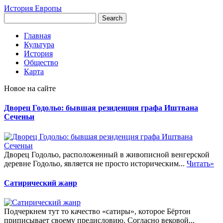
История Европы
Главная
Культура
История
Общество
Карта
Новое на сайте
Дворец Годольо: бывшая резиденция графа Иштвана
Сеченьи
Дворец Годольо, расположенный в живописной венгерской
деревне Годольо, является не просто историческим...
Читать»
Сатирический жанр
Подчеркнем тут то качество «сатиры», которое Бёртон
приписывает своему предисловию. Согласно вековой...