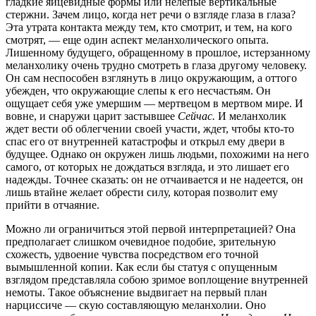
гладкие яйцевидные формы или нелепые вертикальные
стержни. Зачем лицо, когда нет речи о взгляде глаза в глаза?
Эта утрата контакта между тем, кто смотрит, и тем, на кого
смотрят, — еще один аспект меланхолического опыта.
Лишенному будущего, обращенному
в прошлое, истерзанному
меланхолику очень трудно смотреть в глаза другому человеку.
Он сам неспособен взглянуть в лицо окружающим, а оттого
убежден, что окружающие слепы к его несчастьям. Он
ощущает себя уже умершим — мертвецом в мертвом мире. И
вовне, и снаружи царит застывшее
Сейчас.
И меланхолик
ждет вести об облегчении своей участи, ждет, чтобы кто-то
спас его от внутренней катастрофы и открыл ему двери в
будущее. Однако он окружен лишь людьми, похожими на него
самого, от которых не дождаться взгляда, и это лишает его
надежды. Точнее сказать: он не отчаивается и не надеется, он
лишь втайне желает обрести силу, которая позволит ему
прийти в отчаяние.
Можно ли ограничиться этой первой интерпретацией? Она
предполагает слишком очевидное подобие, зрительную
схожесть, удвоение чувства посредством его точной
вымышленной копии. Как если бы статуя с опущенным
взглядом представляла собою зримое воплощение внутренней
немоты. Такое объяснение выдвигает на первый план
нарциссиче — скую составляющую меланхолии. Оно